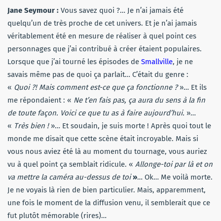
Jane Seymour :
Vous savez quoi ?… Je n’ai jamais été
quelqu’un de très proche de cet univers. Et je n’ai jamais
véritablement été en mesure de réaliser à quel point ces
personnages que j’ai contribué à créer étaient populaires.
Lorsque que j’ai tourné les épisodes de
Smallville
, je ne
savais même pas de quoi ça parlait… C’était du genre :
«
Quoi ?! Mais comment est-ce que ça fonctionne ?
»… Et ils
me répondaient : «
Ne t’en fais pas, ça aura du sens à la fin
de toute façon. Voici ce que tu as à faire aujourd’hui.
»…
«
Très bien !
»… Et soudain, je suis morte ! Après quoi tout le
monde me disait que cette scène était incroyable. Mais si
vous nous aviez été là au moment du tournage, vous auriez
vu à quel point ça semblait ridicule. «
Allonge-toi par là et on
va mettre la caméra au-dessus de toi
»
… Ok… Me voilà morte.
Je ne voyais là rien de bien particulier. Mais, apparemment,
une fois le moment de la diffusion venu, il semblerait que ce
fut plutôt mémorable (rires)…