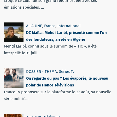
Croque Le Club fait son grand retour cet été avec ses
émissions spéciales. ...
A LA UNE
,
France
,
International
DZ Mafia : Mehdi Laribi, présenté comme l’un
des fondateurs, arrêté en Algérie
Mehdi Laribi, connu sous le surnom de « TIC », a été
interpellé le 31 juill...
DOSSIER - THEMA
,
Séries Tv
On regarde ou pas ? Les évaporés, le nouveau
polar de France Télévisions
France.TV proposera sur la plateforme le 27 août, sa nouvelle
série policiè...