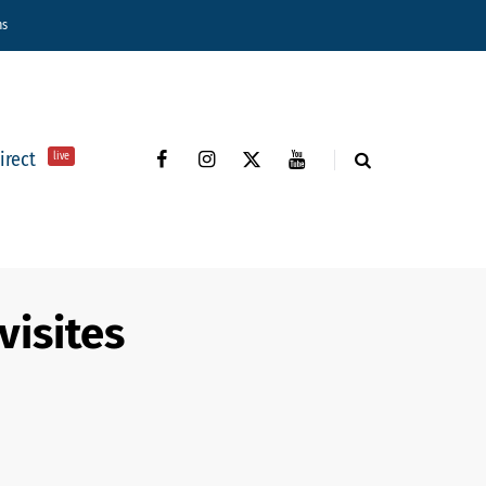
ns
direct
live
visites