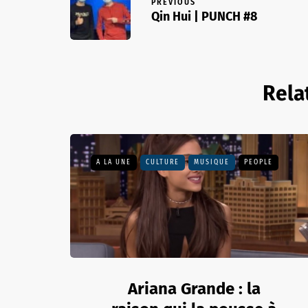
PREVIOUS
Qin Hui | PUNCH #8
Rela
A LA UNE
CULTURE
MUSIQUE
PEOPLE
Ariana Grande : la