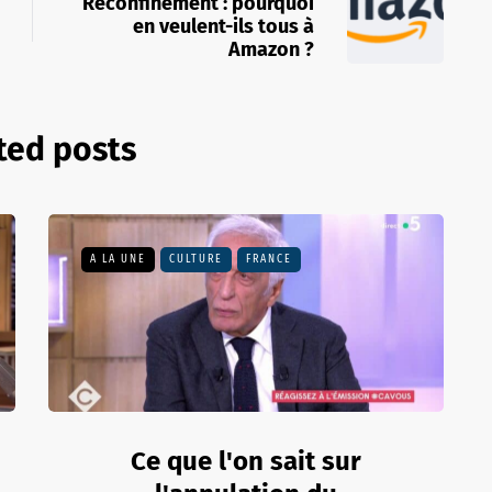
Reconfinement : pourquoi
en veulent-ils tous à
Amazon ?
ted posts
A LA UNE
CULTURE
FRANCE
Ce que l'on sait sur