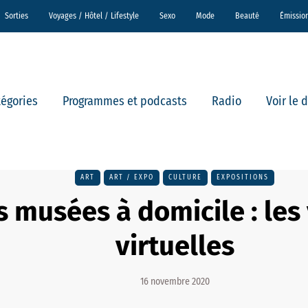
Sorties
Voyages / Hôtel / Lifestyle
Sexo
Mode
Beauté
Émissio
tégories
Programmes et podcasts
Radio
Voir le 
ART
ART / EXPO
CULTURE
EXPOSITIONS
 musées à domicile : les 
virtuelles
16 novembre 2020