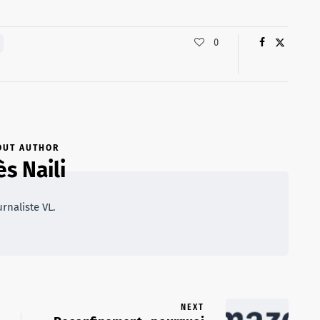
0
OUT AUTHOR
ès Naili
rnaliste VL.
NEXT