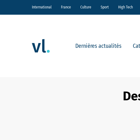
International
France
Culture
Sport
High Tech
Dernières actualités
Ca
Des