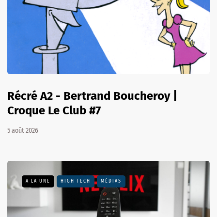
Récré A2 - Bertrand Boucheroy |
Croque Le Club #7
5 août 2026
A LA UNE
HIGH TECH
MÉDIAS