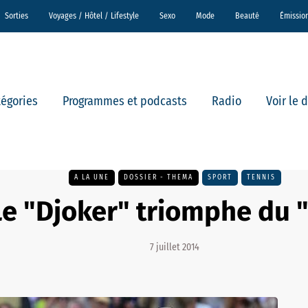
Sorties
Voyages / Hôtel / Lifestyle
Sexo
Mode
Beauté
Émissio
tégories
Programmes et podcasts
Radio
Voir le 
A LA UNE
DOSSIER - THEMA
SPORT
TENNIS
Le "Djoker" triomphe du 
7 juillet 2014