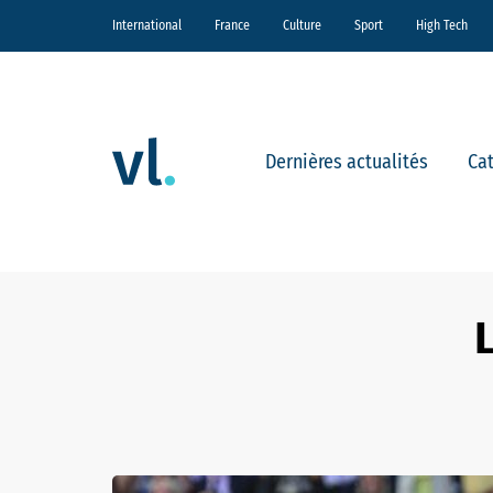
International
France
Culture
Sport
High Tech
Dernières actualités
Ca