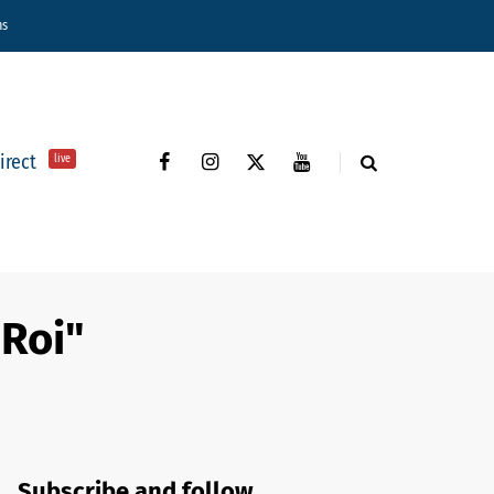
ns
direct
live
"Roi"
Subscribe and follow