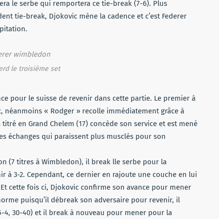
sera le serbe qui remportera ce tie-break (7-6). Plus
dent tie-break, Djokovic mène la cadence et c’est Federer
itation.
rd le troisième set
ce pour le suisse de revenir dans cette partie. Le premier à
lanc, néanmoins « Rodger » recolle immédiatement grâce à
us titré en Grand Chelem (17) concède son service et est mené
 les échanges qui paraissent plus musclés pour son
n (7 titres à Wimbledon), il break lle serbe pour la
r à 3-2. Cependant, ce dernier en rajoute une couche en lui
Et cette fois ci, Djokovic confirme son avance pour mener
norme puisqu’il débreak son adversaire pour revenir, il
5-4, 30-40) et il break à nouveau pour mener pour la