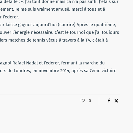
 défaite : « J’ai tout donné mais ça n’a pas suffi. J’étais sûr
quement. Je me suis vraiment amusé, merci à tous et à
r Federer.
r laissé gagner aujourd’hui (sourire).Après le quatrième,
ouver l’énergie nécessaire. C’est le tournoi que j’ai toujours
s matches de tennis vécus à travers à la TV, c’était à
pagnol Rafael Nadal et Federer, fermant la marche du
ters de Londres, en novembre 2014, après sa 7ème victoire
0