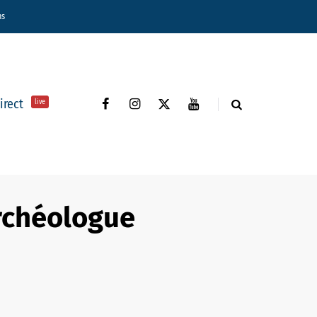
ns
direct
live
archéologue