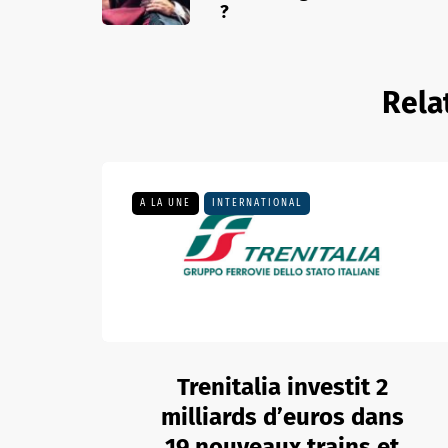
?
Rela
A LA UNE
INTERNATIONAL
Trenitalia investit 2
milliards d’euros dans
19 nouveaux trains et