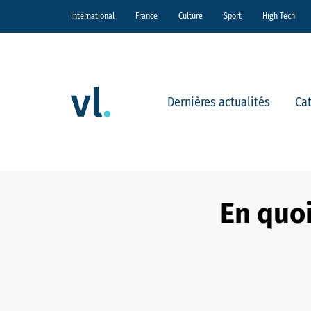
International
France
Culture
Sport
High Tech
Dernières actualités
Ca
En quoi