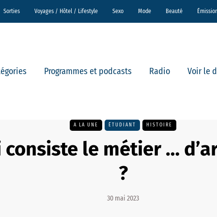
Sorties
Voyages / Hôtel / Lifestyle
Sexo
Mode
Beauté
Émissio
tégories
Programmes et podcasts
Radio
Voir le 
A LA UNE
ÉTUDIANT
HISTOIRE
 consiste le métier … d’
?
30 mai 2023