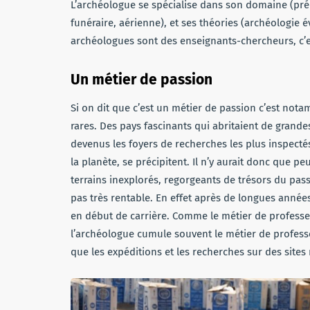
L’archéologue se spécialise dans son domaine (préh
funéraire, aérienne), et ses théories (archéologie é
archéologues sont des enseignants-chercheurs, c’es
Un métier de passion
Si on dit que c’est un métier de passion c’est nota
rares. Des pays fascinants qui abritaient de grand
devenus les foyers de recherches les plus inspec
la planète, se précipitent. Il n’y aurait donc que p
terrains inexplorés, regorgeants de trésors du pas
pas très rentable. En effet après de longues année
en début de carrière. Comme le métier de professeu
l’archéologue cumule souvent le métier de professe
que les expéditions et les recherches sur des sites 