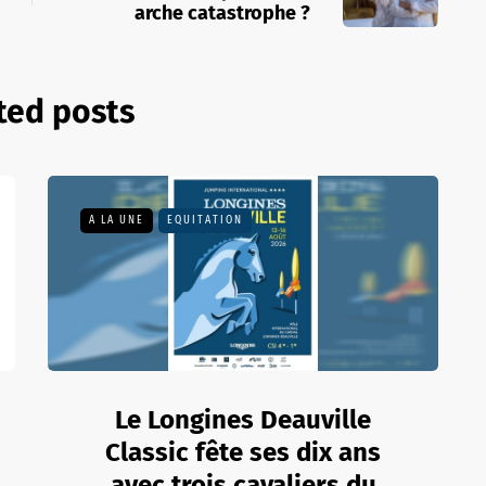
arche catastrophe ?
ted posts
A LA UNE
EQUITATION
Le Longines Deauville
Classic fête ses dix ans
avec trois cavaliers du