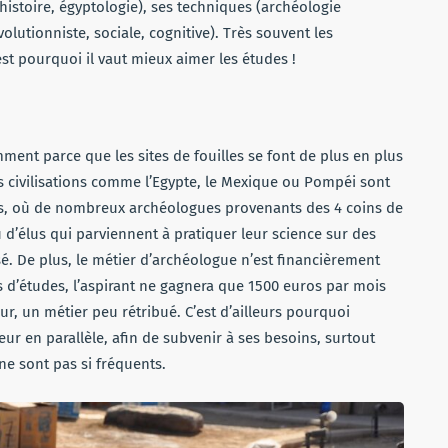
istoire, égyptologie), ses techniques (archéologie
volutionniste, sociale, cognitive). Très souvent les
t pourquoi il vaut mieux aimer les études !
mment parce que les sites de fouilles se font de plus en plus
es civilisations comme l’Egypte, le Mexique ou Pompéi sont
tés, où de nombreux archéologues provenants des 4 coins de
eu d’élus qui parviennent à pratiquer leur science sur des
sé. De plus, le métier d’archéologue n’est financièrement
s d’études, l’aspirant ne gagnera que 1500 euros par mois
r, un métier peu rétribué. C’est d’ailleurs pourquoi
ur en parallèle, afin de subvenir à ses besoins, surtout
ne sont pas si fréquents.