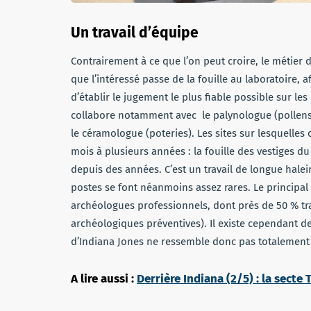
Un travail d’équipe
Contrairement à ce que l’on peut croire, le métier d
que l’intéressé passe de la fouille au laboratoire, a
d’établir le jugement le plus fiable possible sur le
collabore notamment avec le palynologue (pollens)
le céramologue (poteries). Les sites sur lesquelle
mois à plusieurs années : la fouille des vestiges d
depuis des années. C’est un travail de longue halei
postes se font néanmoins assez rares. Le principal
archéologues professionnels, dont près de 50 % trav
archéologiques préventives). Il existe cependant d
d’Indiana Jones ne ressemble donc pas totalement à
A lire aussi :
Derrière Indiana (2/5) : la secte 