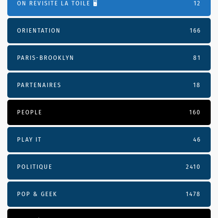
ON REVISITE LA TOILE 🖥️
12
ORIENTATION
166
PARIS-BROOKLYN
81
PARTENAIRES
18
PEOPLE
160
PLAY IT
46
POLITIQUE
2410
POP & GEEK
1478