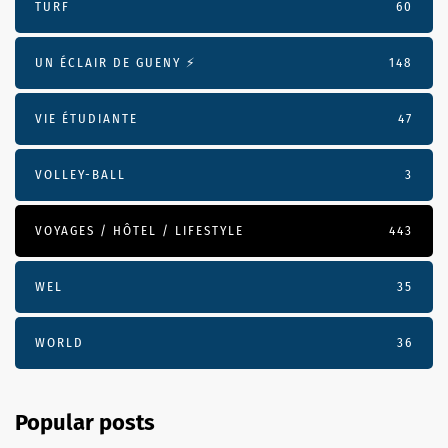
TURF
60
UN ÉCLAIR DE GUENY ⚡️
148
VIE ÉTUDIANTE
47
VOLLEY-BALL
3
VOYAGES / HÔTEL / LIFESTYLE
443
WEL
35
WORLD
36
Popular posts