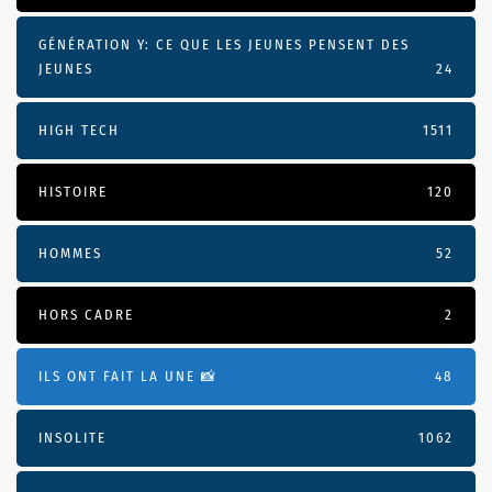
GÉNÉRATION Y: CE QUE LES JEUNES PENSENT DES
JEUNES
24
HIGH TECH
1511
HISTOIRE
120
HOMMES
52
HORS CADRE
2
ILS ONT FAIT LA UNE 📸
48
INSOLITE
1062