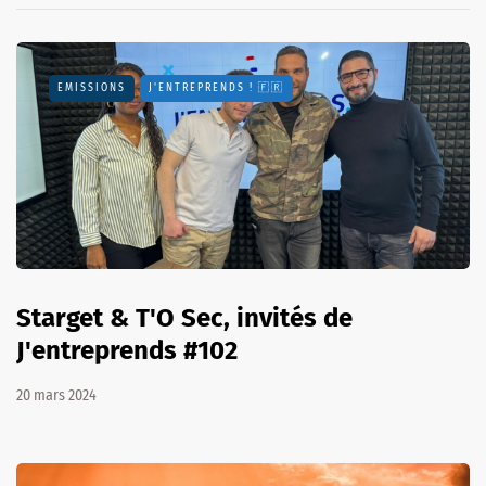
EMISSIONS
J'ENTREPRENDS ! 🇫🇷
Starget & T'O Sec, invités de
J'entreprends #102
20 mars 2024