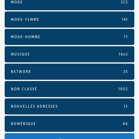
MODE
323
MODE-FEMME
161
MODE-HOMME
71
MUSIQUE
1643
NETWORK
35
NON CLASSÉ
1053
NOUVELLES ADRESSES
12
NUMÉRIQUE
60