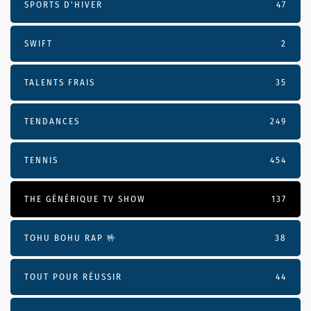
SPORTS D'HIVER
47
SWIFT
2
TALENTS FRAIS
35
TENDANCES
249
TENNIS
454
THE GÉNÉRIQUE TV SHOW
137
TOHU BOHU RAP 🤟
38
TOUT POUR RÉUSSIR
44