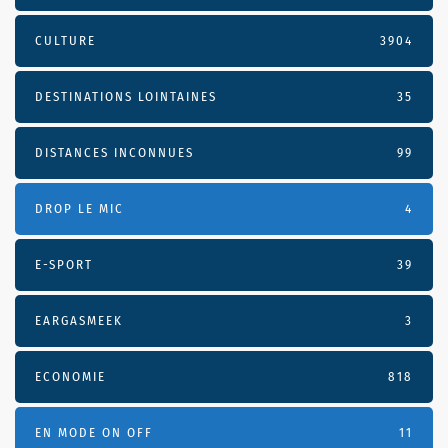
CULTURE
3904
DESTINATIONS LOINTAINES
35
DISTANCES INCONNUES
99
DROP LE MIC
4
E-SPORT
39
EARGASMEEK
3
ECONOMIE
818
EN MODE ON OFF
11