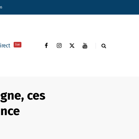
ns
direct
live
gne, ces
ence