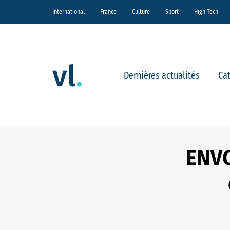
International
France
Culture
Sport
High Tech
Dernières actualités
Ca
ENVO