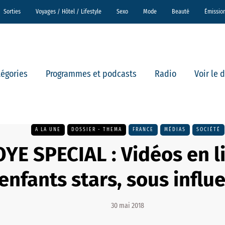
Sorties
Voyages / Hôtel / Lifestyle
Sexo
Mode
Beauté
Émissio
tégories
Programmes et podcasts
Radio
Voir le 
A LA UNE
DOSSIER - THEMA
FRANCE
MÉDIAS
SOCIÉTÉ
YE SPECIAL : Vidéos en li
enfants stars, sous influ
30 mai 2018