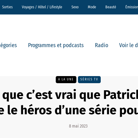
Sorties
Voyages / Hôtel / Lifestyle
Sexo
Mode
Beauté
Émissio
tégories
Programmes et podcasts
Radio
Voir le 
A LA UNE
SÉRIES TV
 que c’est vrai que Patric
e le héros d’une série pou
8 mai 2023