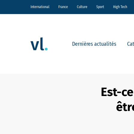
International
France
Culture
Sport
High Tech
Dernières actualités
Ca
Est-ce
êtr