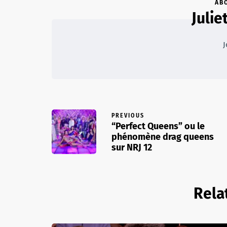
AB
Juli
J
PREVIOUS
“Perfect Queens” ou le
phénomène drag queens
sur NRJ 12
Rela