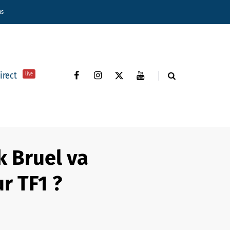
ns
direct
live
k Bruel va
r TF1 ?