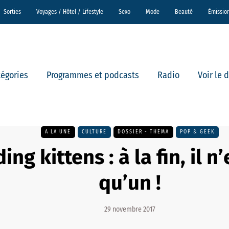
Sorties
Voyages / Hôtel / Lifestyle
Sexo
Mode
Beauté
Émissio
tégories
Programmes et podcasts
Radio
Voir le 
A LA UNE
CULTURE
DOSSIER - THEMA
POP & GEEK
ing kittens : à la fin, il n
qu’un !
29 novembre 2017