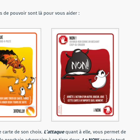
s de pouvoir sont là pour vous aider :
 carte de son choix.
L’attaque
quant à elle, vous permet de
 le prochain adversaire à en tirer deux.
Le NON!
annule tout