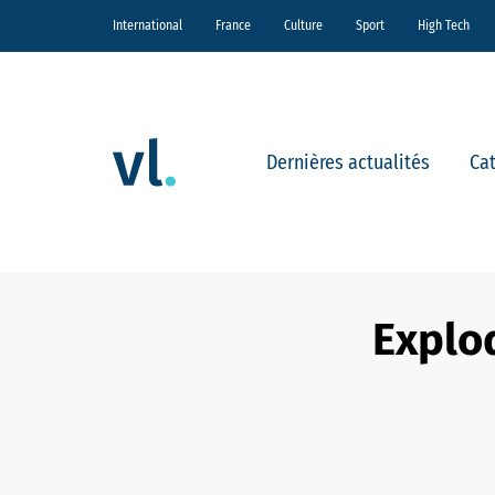
International
France
Culture
Sport
High Tech
Dernières actualités
Ca
Explod