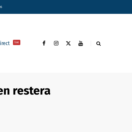
ns
direct
live
’en restera