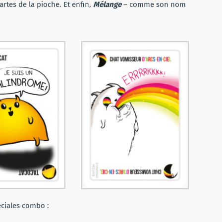
rtes de la pioche. Et enfin,
M
élange
– comme son nom
péciales combo :