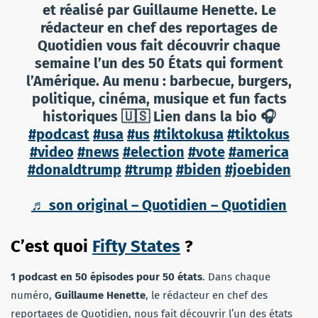
et réalisé par Guillaume Henette. Le
rédacteur en chef des reportages de
Quotidien vous fait découvrir chaque
semaine l’un des 50 États qui forment
l’Amérique. Au menu : barbecue, burgers,
politique, cinéma, musique et fun facts
historiques 🇺🇸 Lien dans la bio 🎧
#podcast
#usa
#us
#tiktokusa
#tiktokus
#video
#news
#election
#vote
#america
#donaldtrump
#trump
#biden
#joebiden
♬ son original – Quotidien – Quotidien
C’est quoi
Fifty States
?
1 podcast en 50 épisodes pour 50 états
. Dans chaque
numéro,
Guillaume Henette
, le rédacteur en chef des
reportages de Quotidien, nous fait découvrir l’un des états