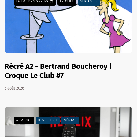
LA LOI DES SÉRIES 📺
LE CLUB
SÉRIES TV
Récré A2 - Bertrand Boucheroy |
Croque Le Club #7
5 août 2026
A LA UNE
HIGH TECH
MÉDIAS