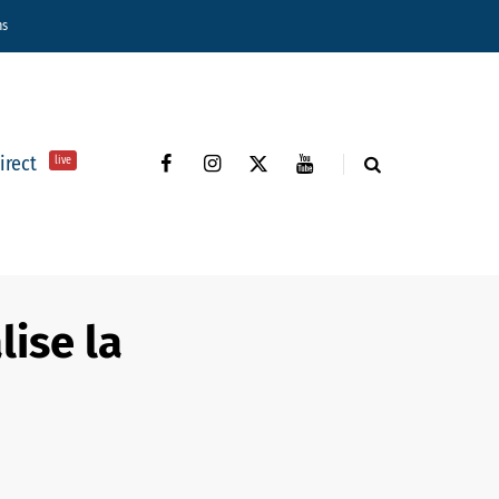
ns
direct
live
lise la