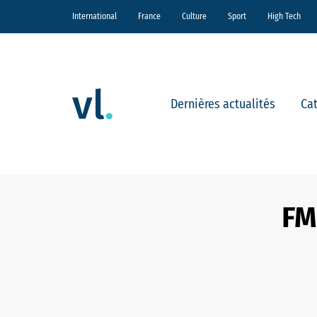
International
France
Culture
Sport
High Tech
Dernières actualités
Ca
FM