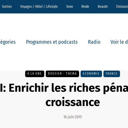
Sorties
Voyages / Hôtel / Lifestyle
Sexo
Mode
Beauté
Émissio
tégories
Programmes et podcasts
Radio
Voir le 
A LA UNE
DOSSIER - THEMA
ECONOMIE
FRANCE
I: Enrichir les riches péna
croissance
16 juin 2015