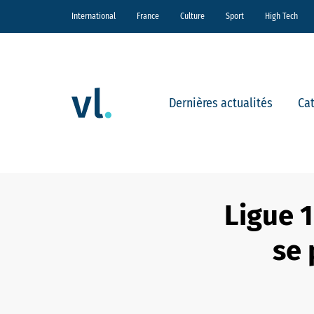
International
France
Culture
Sport
High Tech
Dernières actualités
Ca
Ligue 1
se 