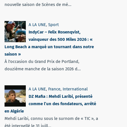
nouvelle saison de Scènes de mé...
A LA UNE
,
Sport
IndyCar – Felix Rosenqvist,
vainqueur des 500 Miles 2026 : «
Long Beach a marqué un tournant dans notre
saison »
À l'occasion du Grand Prix de Portland,
douzième manche de la saison 2026 d...
A LA UNE
,
France
,
International
DZ Mafia : Mehdi Laribi, présenté
comme l’un des fondateurs, arrêté
en Algérie
Mehdi Laribi, connu sous le surnom de « TIC », a
été interpellé le 31 juill...