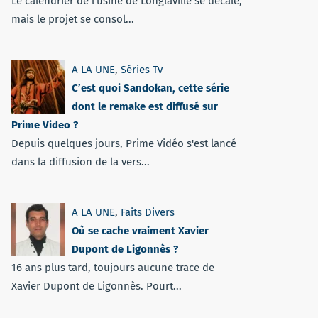
Le calendrier de l’usine de Longlaville se décale,
mais le projet se consol...
A LA UNE
,
Séries Tv
C’est quoi Sandokan, cette série
dont le remake est diffusé sur
Prime Video ?
Depuis quelques jours, Prime Vidéo s'est lancé
dans la diffusion de la vers...
A LA UNE
,
Faits Divers
Où se cache vraiment Xavier
Dupont de Ligonnès ?
16 ans plus tard, toujours aucune trace de
Xavier Dupont de Ligonnès. Pourt...