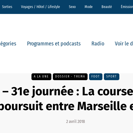
Sorties
Voyages / Hôtel / Lifestyle
Sexo
Mode
Beauté
Émissio
tégories
Programmes et podcasts
Radio
Voir le 
A LA UNE
DOSSIER - THEMA
FOOT
SPORT
 – 31e journée : La course
poursuit entre Marseille 
2 avril 2018