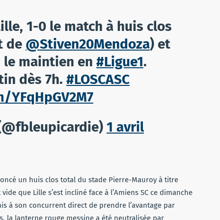
lle, 1-0 le match à huis clos
t de
@Stiven20Mendoza
) et
s le maintien en
#Ligue1
.
in dès 7h.
#LOSCASC
com/YFqHpGV2M7
 (@fbleupicardie)
1 avril
oncé un huis clos total du stade Pierre-Mauroy à titre
vide que Lille s’est incliné face à l’Amiens SC ce dimanche
mis à son concurrent direct de prendre l’avantage par
rs, la lanterne rouge messine a été neutralisée par