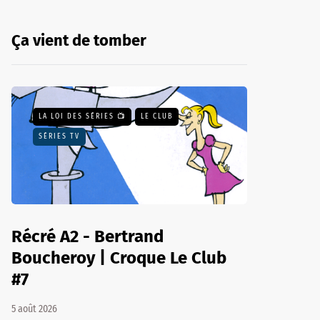
Ça vient de tomber
LA LOI DES SÉRIES 📺
LE CLUB
SÉRIES TV
Récré A2 - Bertrand
Boucheroy | Croque Le Club
#7
5 août 2026