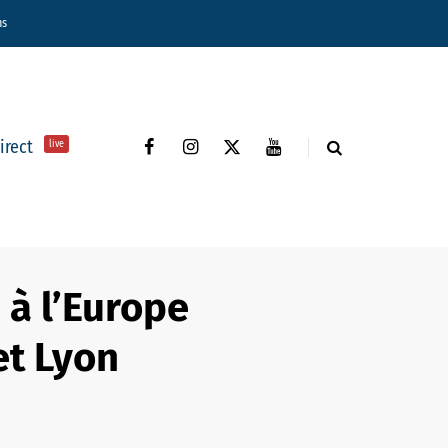
ns
direct
live
 à l’Europe
et Lyon