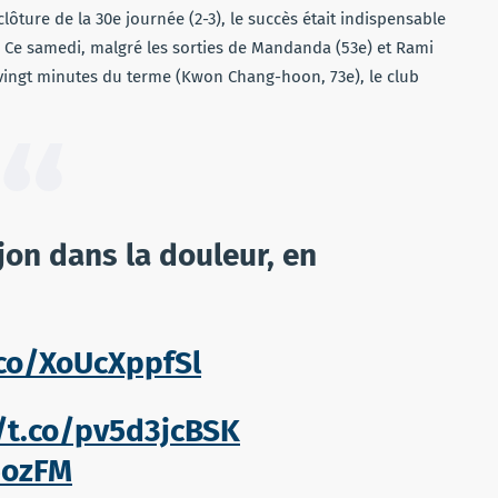
lôture de la 30e journée (2-3), le succès était indispensable
. Ce samedi, malgré les sorties de Mandanda (53e) et Rami
e vingt minutes du terme (Kwon Chang-hoon, 73e), le club
jon dans la douleur, en
.co/XoUcXppfSl
/t.co/pv5d3jcBSK
5ozFM