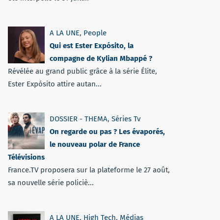
A LA UNE
,
People
Qui est Ester Expósito, la
compagne de Kylian Mbappé ?
Révélée au grand public grâce à la série Élite,
Ester Expósito attire autan...
DOSSIER - THEMA
,
Séries Tv
On regarde ou pas ? Les évaporés,
le nouveau polar de France
Télévisions
France.TV proposera sur la plateforme le 27 août,
sa nouvelle série policiè...
A LA UNE
,
High Tech
,
Médias