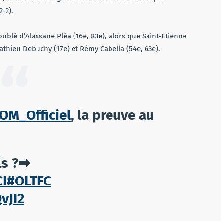
2-2).
oublé d’Alassane Pléa (16e, 83e), alors que Saint-Etienne
 Mathieu Debuchy (17e) et Rémy Cabella (54e, 63e).
M_Officiel
, la preuve au
ls ?➡
CI
#OLTFC
vJI2