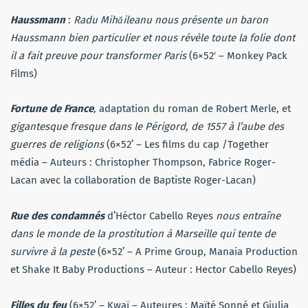
Haussmann
:
Radu Mihăileanu nous présente un baron
Haussmann bien particulier et nous révèle toute la folie dont
il a fait preuve pour transformer Paris
(6×52′ – Monkey Pack
Films)
Fortune de France
, adaptation du roman de Robert Merle, et
gigantesque fresque dans le Périgord, de 1557 à l’aube des
guerres de religions
(6×52’ – Les films du cap /Together
média – Auteurs : Christopher Thompson, Fabrice Roger-
Lacan avec la collaboration de Baptiste Roger-Lacan)
Rue des condamnés
d’Héctor Cabello Reyes
nous entraîne
dans le monde de la prostitution à Marseille qui tente de
survivre à la peste
(6×52’ – A Prime Group, Manaia Production
et Shake It Baby Productions – Auteur : Hector Cabello Reyes)
Filles du feu
(6×52’ – Kwaï – Auteures : Maïté Sonné et Giulia