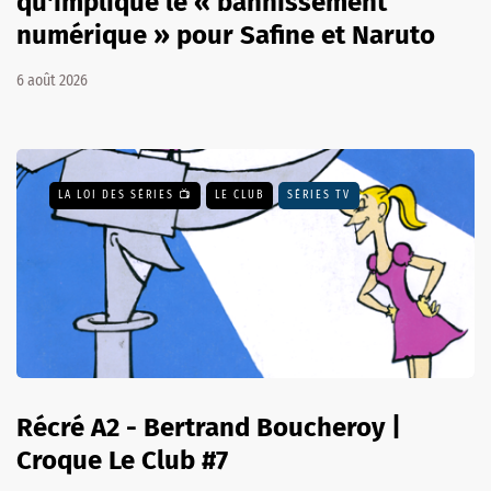
qu'implique le « bannissement
numérique » pour Safine et Naruto
6 août 2026
LA LOI DES SÉRIES 📺
LE CLUB
SÉRIES TV
Récré A2 - Bertrand Boucheroy |
Croque Le Club #7