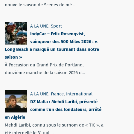
nouvelle saison de Scènes de mé...
A LA UNE
,
Sport
IndyCar – Felix Rosenqvist,
vainqueur des 500 Miles 2026 : «
Long Beach a marqué un tournant dans notre
saison »
À l'occasion du Grand Prix de Portland,
douzième manche de la saison 2026 d...
A LA UNE
,
France
,
International
DZ Mafia : Mehdi Laribi, présenté
comme l’un des fondateurs, arrêté
en Algérie
Mehdi Laribi, connu sous le surnom de « TIC », a
été interpellé le 31 juill...