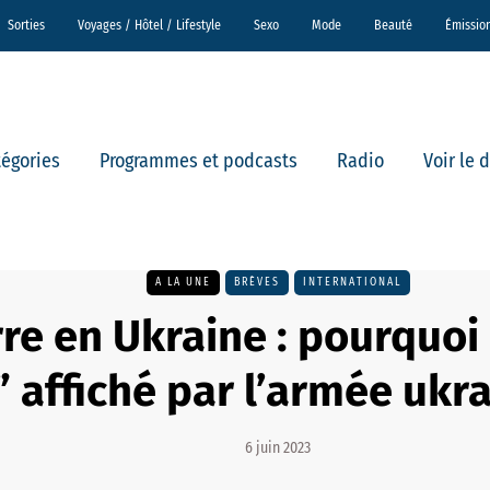
Sorties
Voyages / Hôtel / Lifestyle
Sexo
Mode
Beauté
Émissio
tégories
Programmes et podcasts
Radio
Voir le 
A LA UNE
BRÈVES
INTERNATIONAL
re en Ukraine : pourquoi 
” affiché par l’armée ukr
6 juin 2023