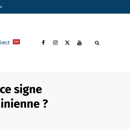
ns
direct
live
ce signe
ainienne ?