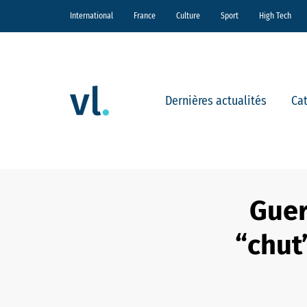
International
France
Culture
Sport
High Tech
Dernières actualités
Ca
Guer
“chut