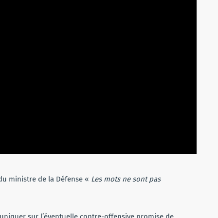
du ministre de la Défense «
Les mots ne sont pas
uniquer sur l’éventuelle contre-offensive promise de