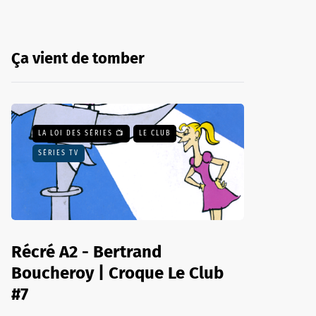
Ça vient de tomber
LA LOI DES SÉRIES 📺
LE CLUB
SÉRIES TV
Récré A2 - Bertrand
Boucheroy | Croque Le Club
#7