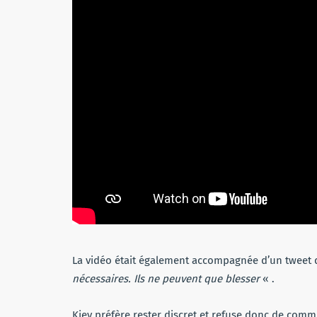
La vidéo était également accompagnée d’un tweet 
nécessaires. Ils ne peuvent que blesser
« .
Kiev préfère rester discret et refuse donc de comm