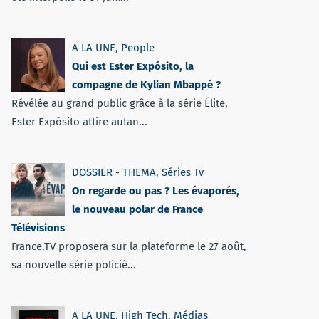
A LA UNE
,
People
Qui est Ester Expósito, la
compagne de Kylian Mbappé ?
Révélée au grand public grâce à la série Élite,
Ester Expósito attire autan...
DOSSIER - THEMA
,
Séries Tv
On regarde ou pas ? Les évaporés,
le nouveau polar de France
Télévisions
France.TV proposera sur la plateforme le 27 août,
sa nouvelle série policiè...
A LA UNE
,
High Tech
,
Médias