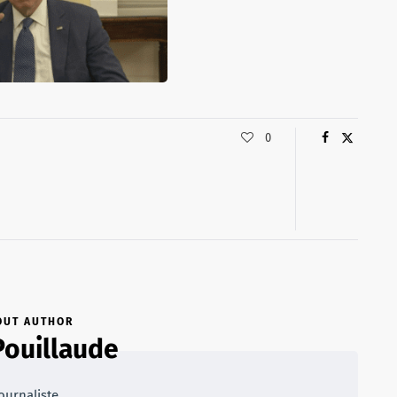
0
OUT AUTHOR
Pouillaude
ournaliste