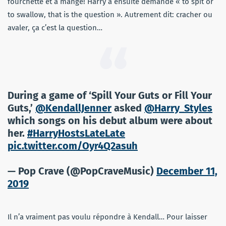
fourchette et a mangé! Harry a ensuite demandé « to spit or
to swallow, that is the question ». Autrement dit: cracher ou
avaler, ça c’est la question…
During a game of ‘Spill Your Guts or Fill Your
Guts,’
@KendallJenner
asked
@Harry_Styles
which songs on his debut album were about
her.
#HarryHostsLateLate
pic.twitter.com/Oyr4Q2asuh
— Pop Crave (@PopCraveMusic)
December 11,
2019
Il n’a vraiment pas voulu répondre à Kendall… Pour laisser