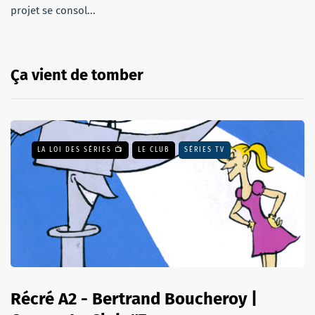
projet se consol...
Ça vient de tomber
LA LOI DES SÉRIES 📺
LE CLUB
SÉRIES TV
Récré A2 - Bertrand Boucheroy |