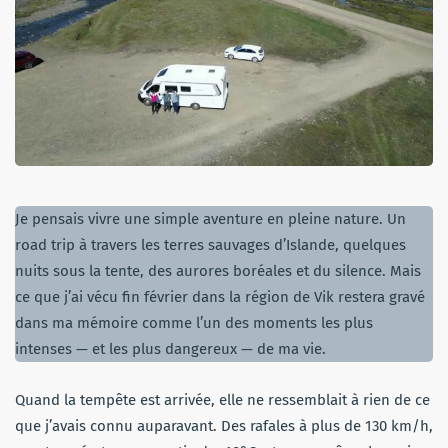
Je pensais vivre une simple aventure en pleine nature. Un
road trip à travers les terres sauvages d’Islande, quelques
nuits sous la tente, des aurores boréales et du silence. Mais
ce que j’ai vécu fin février dans la région de Vik restera gravé
dans ma mémoire comme l’un des moments les plus
intenses — et les plus dangereux — de ma vie.
Quand la tempête est arrivée, elle ne ressemblait à rien de ce
que j’avais connu auparavant. Des rafales à plus de 130 km/h,