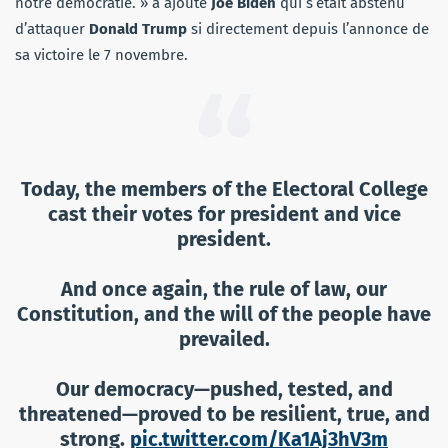
notre démocratie. » a ajouté
Joe Biden
qui s’était abstenu
d’attaquer
Donald Trump
si directement depuis l’annonce de
sa victoire le 7 novembre.
Today, the members of the Electoral College
cast their votes for president and vice
president.
And once again, the rule of law, our
Constitution, and the will of the people have
prevailed.
Our democracy—pushed, tested, and
threatened—proved to be resilient, true, and
strong.
pic.twitter.com/Ka1Aj3hV3m