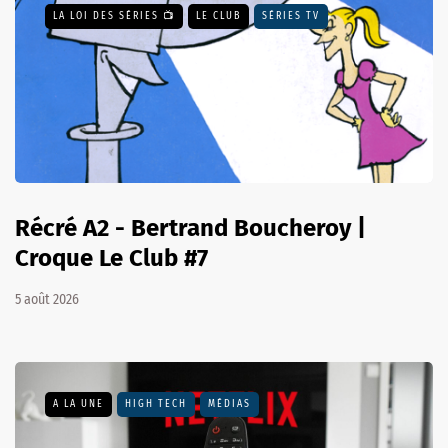
LA LOI DES SÉRIES 📺
LE CLUB
SÉRIES TV
Récré A2 - Bertrand Boucheroy |
Croque Le Club #7
5 août 2026
A LA UNE
HIGH TECH
MÉDIAS