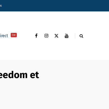
ns
direct
live
reedom et