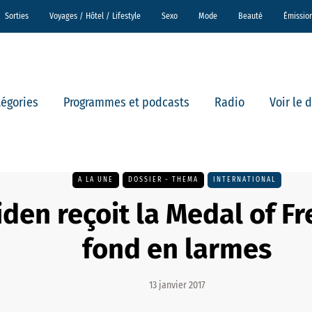
Sorties
Voyages / Hôtel / Lifestyle
Sexo
Mode
Beauté
Émissio
tégories
Programmes et podcasts
Radio
Voir le 
A LA UNE
DOSSIER - THEMA
INTERNATIONAL
iden reçoit la Medal of F
fond en larmes
13 janvier 2017