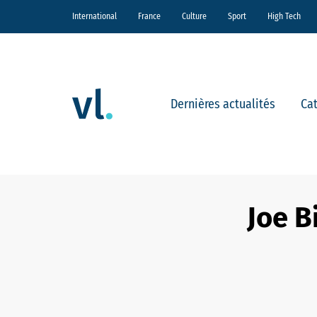
International
France
Culture
Sport
High Tech
Dernières actualités
Ca
Joe B