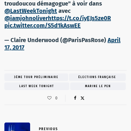
troudoucou démagogue" à voir dans
@LastWeekTonight
avec
@iamjohnoliver
https://t.co/iyEJs5ze0R
pic.twitter.com/S5d1kAswEE
— Claire Underwood (@ParisPasRose)
April
17, 2017
3ÈME TOUR PRÉLIMINAIRE
ÉLECTIONS FRANÇAISE
LAST WEEK TONIGHT
MARINE LE PEN
0
PREVIOUS