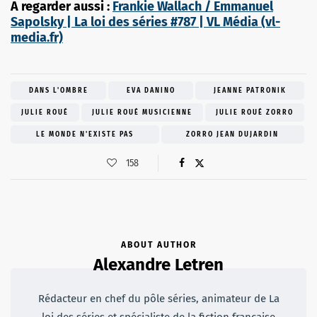
A regarder aussi :
Frankie Wallach / Emmanuel
Sapolsky | La loi des séries #787 | VL Média (vl-
media.fr)
DANS L'OMBRE
EVA DANINO
JEANNE PATRONIK
JULIE ROUÉ
JULIE ROUÉ MUSICIENNE
JULIE ROUÉ ZORRO
LE MONDE N'EXISTE PAS
ZORRO JEAN DUJARDIN
158
ABOUT AUTHOR
Alexandre Letren
Rédacteur en chef du pôle séries, animateur de La