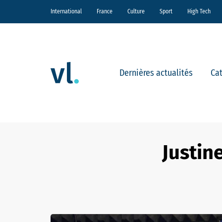
International
France
Culture
Sport
High Tech
Dernières actualités
Ca
Justin