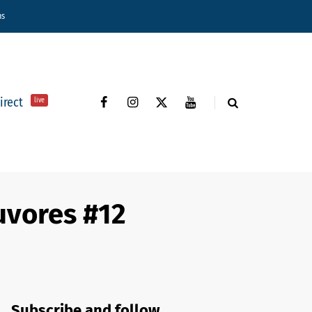
ns
direct
live
uvores #12
Subscribe and follow