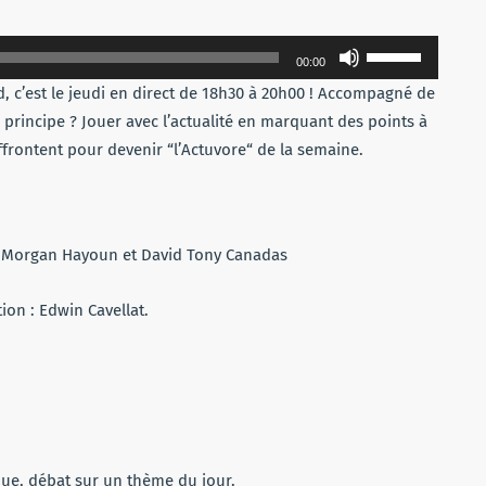
Utilisez
00:00
les
, c’est le jeudi en direct de 18h30 à 20h00 ! Accompagné de
flèches
e principe ? Jouer avec l’actualité en marquant des points à
haut/bas
ffrontent pour devenir “l’Actuvore“ de la semaine.
pour
augmenter
ou
diminuer
y, Morgan Hayoun et David Tony Canadas
le
volume.
ion : Edwin Cavellat.
que, débat sur un thème du jour.