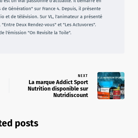
 est un vrai passionné d'actualité. Il démarre en
e Génération" sur France 4. Depuis, il présente
io et de télévision. Sur VL, l'animateur a présenté
, "Entre Deux Rendez-vous" et "Les Actuvores".
 de l'émission "On Revisite la Toile".
NEXT
La marque Addict Sport
Nutrition disponible sur
Nutridiscount
ted posts