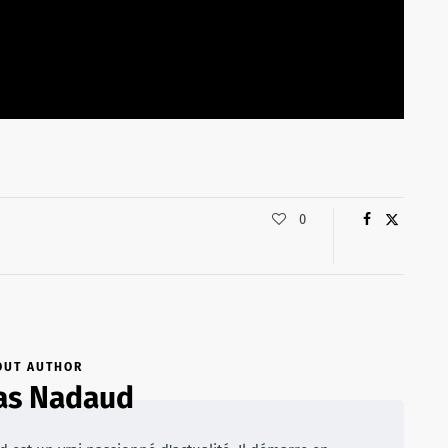
0
OUT AUTHOR
as Nadaud