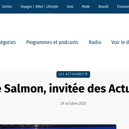
Sorties
Voyages / Hôtel / Lifestyle
Sexo
Mode
Beauté
Émissio
tégories
Programmes et podcasts
Radio
Voir le 
LES ACTUVORES 🎙
e Salmon, invitée des Act
29 octobre 2020