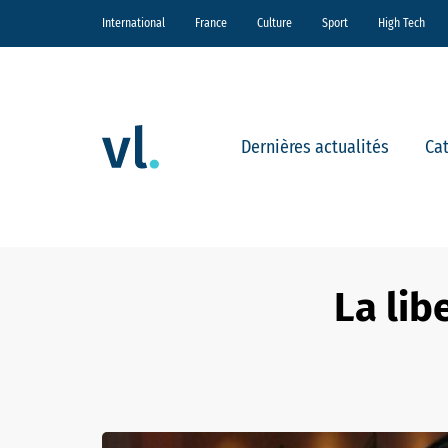
International
France
Culture
Sport
High Tech
Dernières actualités
Ca
La lib