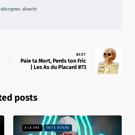
décrypter, divertir
NEXT
Paie ta Mort, Perds ton Fric
| Les As du Placard #73
ted posts
A LA UNE
FAITS DIVERS