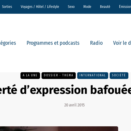
Sorties
Voyages / Hôtel / Lifestyle
Sexo
Mode
Beauté
Émissio
tégories
Programmes et podcasts
Radio
Voir le 
A LA UNE
DOSSIER - THEMA
INTERNATIONAL
SOCIÉTÉ
erté d’expression bafoué
20 avril 2015