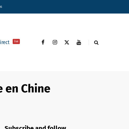
ns
direct
live
e en Chine
Subscribe and follow