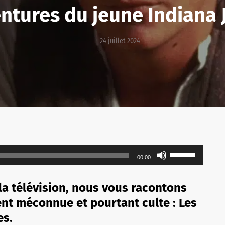
ntures du jeune Indiana 
24 juillet 2024
Utilisez
00:00
les
flèches
la télévision, nous vous racontons
haut/bas
ent méconnue et pourtant culte : Les
pour
es.
augmenter