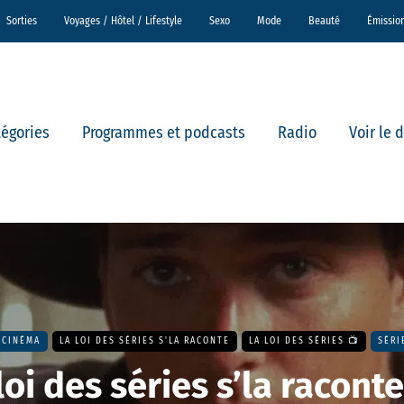
Sorties
Voyages / Hôtel / Lifestyle
Sexo
Mode
Beauté
Émissio
tégories
Programmes et podcasts
Radio
Voir le 
CINÉMA
LA LOI DES SÉRIES S'LA RACONTE
LA LOI DES SÉRIES 📺
SÉRI
loi des séries s’la raconte