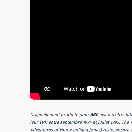
Originellement produite pour
ABC
avant d’être dif
(sur
TF1
) entre septembre 1994 et juillet 1995, The
Adventures of Young Indiana Jones) reste, encore à