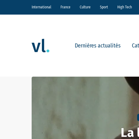
International
France
Culture
Sport
High Tech
Dernières actualités
Ca
La 