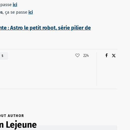
e passe
ici
es
, ça se passe
ici
nte : Astro le petit robot, série pilier de
224
 5
OUT AUTHOR
en Lejeune