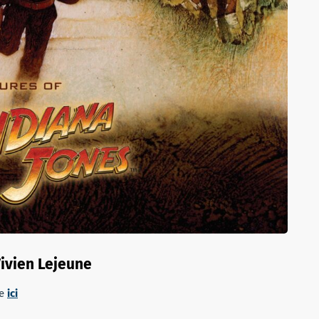
Vivien Lejeune
se
ici