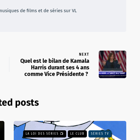
musiques de films et de séries sur VL
NEXT
Quel est le bilan de Kamala
Harris durant ses 4 ans
comme Vice Présidente ?
ted posts
LA LOI DES SÉRIES 📺
LE CLUB
SÉRIES TV