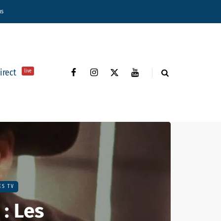
ns
direct
live
ES TV
 : Les