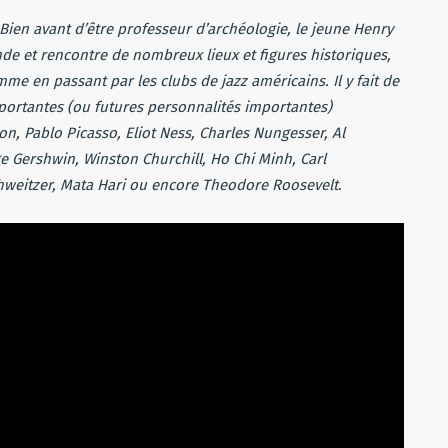
ou
Bien avant d’être professeur d’archéologie, le jeune Henry
diminuer
nde et rencontre de nombreux lieux et figures historiques,
le
e en passant par les clubs de jazz américains. Il y fait de
volume.
ortantes (ou futures personnalités importantes)
, Pablo Picasso, Eliot Ness, Charles Nungesser, Al
 Gershwin, Winston Churchill, Ho Chi Minh, Carl
hweitzer, Mata Hari ou encore Theodore Roosevelt
.