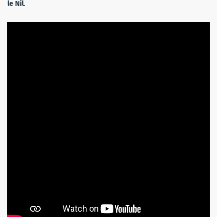
le Nil
.