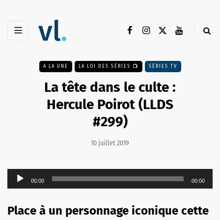
A LA UNE
LA LOI DES SÉRIES 📺
SÉRIES TV
La tête dans le culte :
Hercule Poirot (LLDS
#299)
10 juillet 2019
Lecteur
00:00
00:00
audio
Place à un personnage iconique cette