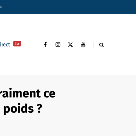
ns
direct
live
vraiment ce
 poids ?