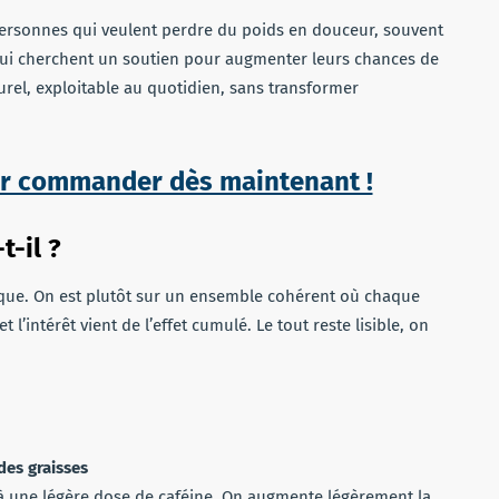
personnes qui veulent perdre du poids en douceur, souvent
 qui cherchent un soutien pour augmenter leurs chances de
urel, exploitable au quotidien, sans transformer
pour commander dès maintenant !
-il ?
ique. On est plutôt sur un ensemble cohérent où chaque
l’intérêt vient de l’effet cumulé. Le tout reste lisible, on
des graisses
t à une légère dose de caféine. On augmente légèrement la