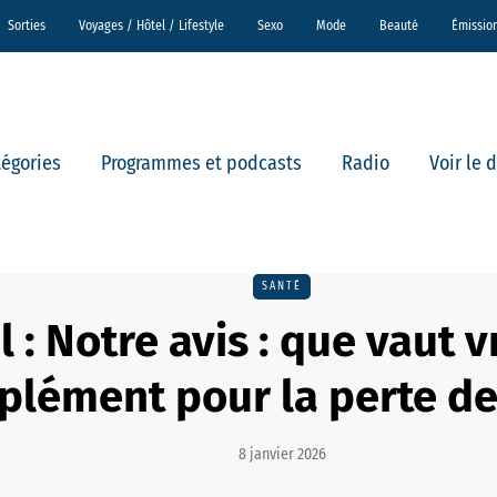
Sorties
Voyages / Hôtel / Lifestyle
Sexo
Mode
Beauté
Émissio
tégories
Programmes et podcasts
Radio
Voir le 
SANTÉ
 : Notre avis : que vaut 
lément pour la perte de
8 janvier 2026