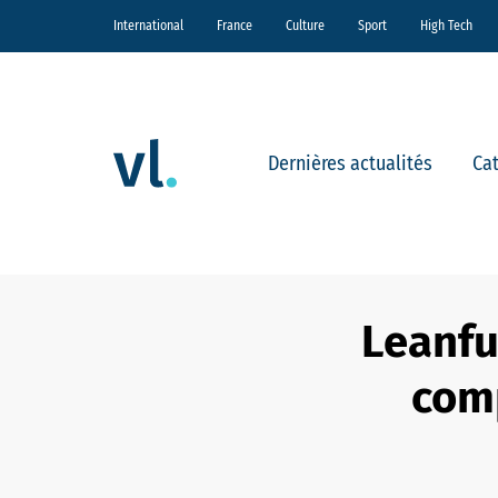
International
France
Culture
Sport
High Tech
Dernières actualités
Ca
Leanful
comp