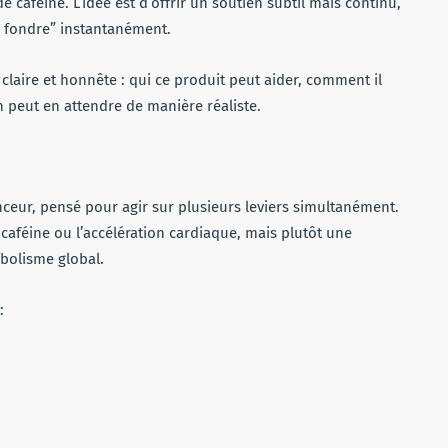
caféine. L’idée est d’offrir un soutien subtil mais continu,
re fondre” instantanément.
claire et honnête : qui ce produit peut aider, comment il
on peut en attendre de manière réaliste.
eur, pensé pour agir sur plusieurs leviers simultanément.
caféine ou l’accélération cardiaque, mais plutôt une
abolisme global.
: