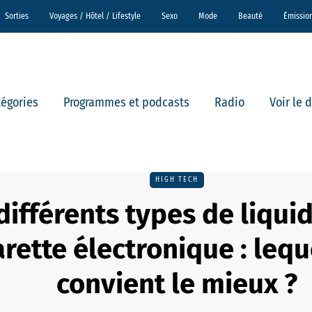
Sorties
Voyages / Hôtel / Lifestyle
Sexo
Mode
Beauté
Émissio
tégories
Programmes et podcasts
Radio
Voir le 
HIGH TECH
différents types de liqui
arette électronique : leq
convient le mieux ?