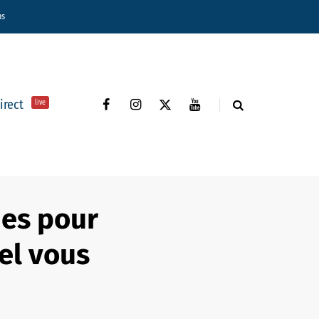
ns
direct
live
des pour
uel vous