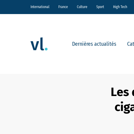
International
France
Culture
Sport
High Tech
Dernières actualités
Ca
Les 
cig