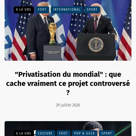
A LA UNE
FOOT
INTERNATIONAL
SPORT
"Privatisation du mondial" : que
cache vraiment ce projet controversé
?
29 juillet 2026
A LA UNE
CULTURE
FOOT
POP & GEEK
SPORT