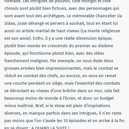
nomade. Les intrigues de pouvoir, côté mongol et côté
chinois sont plutôt bien fichues, avec des personnages qui
sont avant tout des archétypes. Le mémorable Chancelier Jia
Sidao, juste dérangé et pervers à souhait, tout en étant lui
aussi un artiste martial de haut niveau (La mante religieuse
est son amie). Enfin, il y a une réelle dimension épique,
plutôt bien menée en crescendo du premier au dixième
épisode, qui fonctionne plutot bien, avec des idées
franchement malignes. Par exemple, on vous étale deux
grosses armées bien impressionnantes, mais le combat se
réduit en combat des chefs, ou encore, on vous en remet
une couche pendant un siège, mais l’essentiel des combats
se déroulant au niveau d’une brèche dans un mur, cela fait
beaucoup moins de monde à l’écran, et donc un budget
mieux maîtrisé. Bref, si le show est plein d’inspirations
diverses, en manque parfois dans ses intrigues, il n’en reste
pas moins que l’on s’avale les 10 épisodes et on arrive à la fin
en se disant : A QUAND LA SUITE !