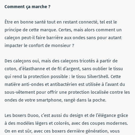
Comment ça marche ?
Être en bonne santé
tout en restant
connecté, tel est le
principe de cette marque.
Certes, mais alors comment un
caleçon peut-il faire barrière aux ondes sans pour autant
impacter le confort de monsieur ?
Des caleçons oui, mais des caleçons tricotés à partir de
coton, d’élasthanne et de
fil d’argent
, sans
oublier le
tissu
qui rend la protection possible :
le tissu
SilverShell
.
Cette
matière anti-ondes et antibactérien
est u
tilisée à
l’avant du
s
ous-vêtement
pour offrir une protection l
ocalisée
contre les
ondes de votre smartphone, r
angé
dans la poche.
Les boxers
Duoo
, c’est aussi du design et de l’élégance grâce
à des modèles
légers
et
colorés
, avec des coupes modernes.
On en est sûr, avec ces
boxers dernière génération
, vous