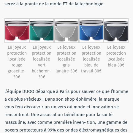
serez à la pointe de la mode
ET
de la technologie.
Le joyeux
Le joyeux
Le joyeux
Le joyeux
Le joyeux
protection
protection
protection
protection
protection
localisée
localisée
localisée
localisée
localisée
rouge
vert
gris
bleu de
bleu-30€
groseille-
bûcheron-
lunaire-30€
travail-30€
30€
30€
L’équipe DUOO débarque à Paris pour sauver ce que l’homme
a de plus Précieux ! Dans son shop éphémère, la marque
vous fera découvrir un univers où mode et innovation se
rencontrent. Une association bénéfique pour la santé
masculine, avec comme première inven- tion, une gamme de
boxers protecteurs à 99% des ondes éléctromagnétiques des