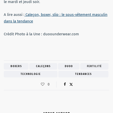
le mardi et jeudi soir.
A lire aussi :
Caleçon, boxer, slip : le sous-vêtement masculin
dans la tendance
Crédit Photo à la Une : duoounderwear.com
BOXERS
CALEÇONS
DUOO
FERTILITÉ
TECHNOLOGIE
TENDANCES
0