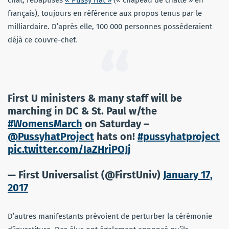
chat, rebaptisés
« Pussy Hat »
(« chapeau de chatte » en
français), toujours en référence aux propos tenus par le
milliardaire. D’après elle, 100 000 personnes posséderaient
déjà ce couvre-chef.
First U ministers & many staff will be
marching in DC & St. Paul w/the
#WomensMarch
on Saturday –
@PussyhatProject
hats on!
#pussyhatproject
pic.twitter.com/IaZHriPOJj
— First Universalist (@FirstUniv)
January 17,
2017
D’autres manifestants prévoient de perturber la cérémonie