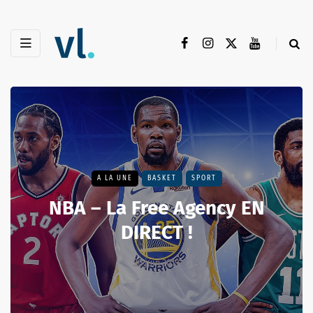
A LA UNE
BASKET
SPORT
NBA – La Free Agency EN
DIRECT !
30 juin 2019