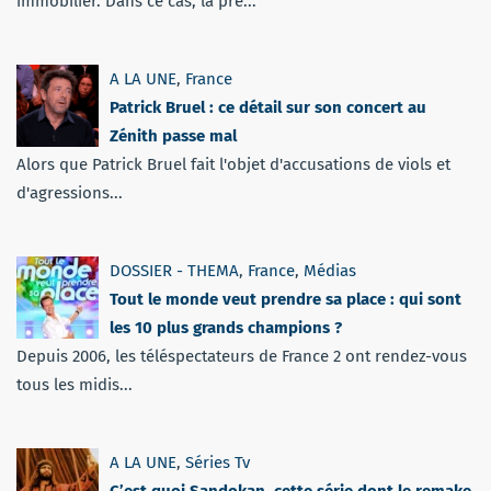
immobilier. Dans ce cas, la pré...
A LA UNE
,
France
Patrick Bruel : ce détail sur son concert au
Zénith passe mal
Alors que Patrick Bruel fait l'objet d'accusations de viols et
d'agressions...
DOSSIER - THEMA
,
France
,
Médias
Tout le monde veut prendre sa place : qui sont
les 10 plus grands champions ?
Depuis 2006, les téléspectateurs de France 2 ont rendez-vous
tous les midis...
A LA UNE
,
Séries Tv
C’est quoi Sandokan, cette série dont le remake