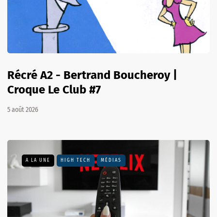
Récré A2 - Bertrand Boucheroy |
Croque Le Club #7
5 août 2026
A LA UNE
HIGH TECH
MÉDIAS