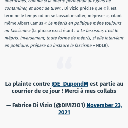
liberticides, comme si la liberté permettait aux gens de
contaminer, et donc de tuer
« . Di Vizio précise que « il est
terminé le temps où on se laissait insulter, mépriser », citant
même Albert Camus «
Le mépris en politique mène toujours
au fascisme
» (la phrase exact étant : «
Le fascisme, c’est le
mépris. Inversement, toute forme de mépris, si elle intervient
en politique, prépare ou instaure le fascisme
» NDLR).
La plainte contre
@E_DupondM
est partie au
courrier de ce jour ! Merci à mes collabs
— Fabrice Di Vizio (@DIVIZIO1)
November 23,
2021