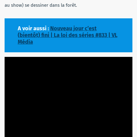
au show) se dessiner dans la forêt.
A voir aussi :
Nouveau jour c’est
(bientôt) fini | La loi des séries #833 | VL
Média