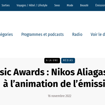
Sorties
Voyages / Hôtel / Lifestyle
Sexo
Mode
Beauté
Émissio
tégories
Programmes et podcasts
Radio
Voir le 
A LA UNE
MÉDIAS
sic Awards : Nikos Aliag
à l’animation de l’émiss
16 novembre 2022