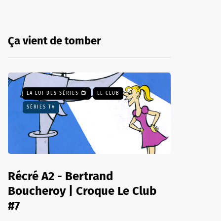
Ça vient de tomber
LA LOI DES SÉRIES 📺
LE CLUB
SÉRIES TV
Récré A2 - Bertrand
Boucheroy | Croque Le Club
#7