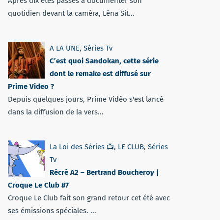
Après dix étés passés à documenter son
quotidien devant la caméra, Léna Sit...
A LA UNE
,
Séries Tv
C’est quoi Sandokan, cette série
dont le remake est diffusé sur
Prime Video ?
Depuis quelques jours, Prime Vidéo s'est lancé
dans la diffusion de la vers...
La Loi des Séries 📺
,
LE CLUB
,
Séries
Tv
Récré A2 – Bertrand Boucheroy |
Croque Le Club #7
Croque Le Club fait son grand retour cet été avec
ses émissions spéciales. ...