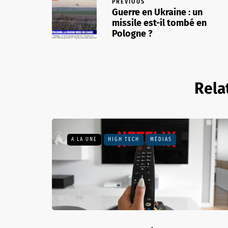
PREVIOUS
Guerre en Ukraine : un
missile est-il tombé en
Pologne ?
Rela
A LA UNE
HIGH TECH
MÉDIAS