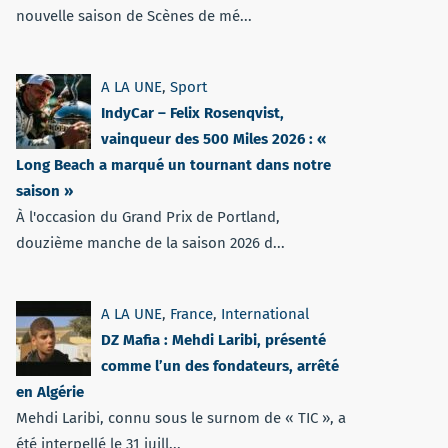
nouvelle saison de Scènes de mé...
A LA UNE
,
Sport
IndyCar – Felix Rosenqvist,
vainqueur des 500 Miles 2026 : «
Long Beach a marqué un tournant dans notre
saison »
À l'occasion du Grand Prix de Portland,
douzième manche de la saison 2026 d...
A LA UNE
,
France
,
International
DZ Mafia : Mehdi Laribi, présenté
comme l’un des fondateurs, arrêté
en Algérie
Mehdi Laribi, connu sous le surnom de « TIC », a
été interpellé le 31 juill...