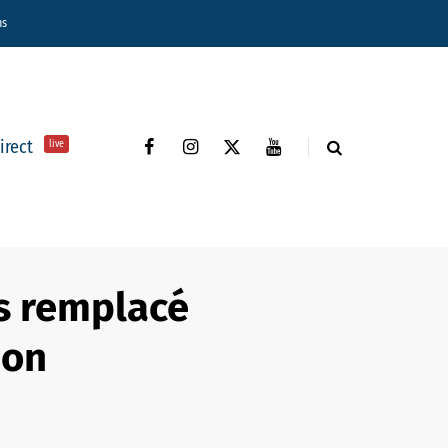
ns
direct
live
as remplacé
ion