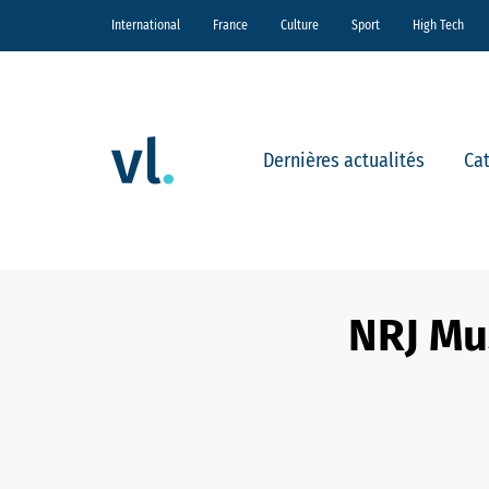
International
France
Culture
Sport
High Tech
Dernières actualités
Ca
NRJ Mu