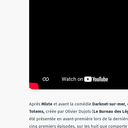
Après
Mixte
et avant la comédie
Darknet-sur-mer,
Totems,
créée par Olivier Dujols (
Le Bureau des Lé
été présentée en avant-première lors de la dernière
cinq premiers épisodes, sur les huit que comporte