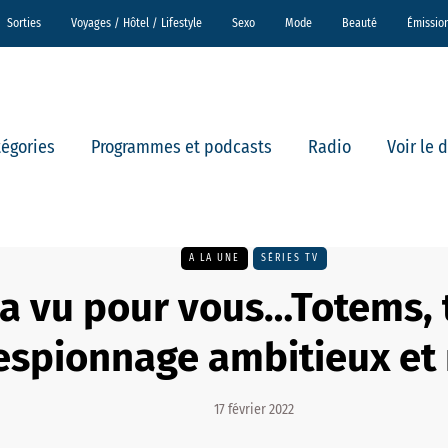
Sorties
Voyages / Hôtel / Lifestyle
Sexo
Mode
Beauté
Émissio
tégories
Programmes et podcasts
Radio
Voir le 
A LA UNE
SÉRIES TV
a vu pour vous…Totems, t
espionnage ambitieux et 
17 février 2022