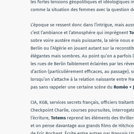
les fortes tensions géopolitiques et idéologiques i
comme la situation des femmes avec la question d
L’époque se ressent donc dans l’intrigue, mais au
c’est l’ambiance et l’atmosphère qui imprègnent
T
sobre voire austère mais puissante, la série nous
Berlin ou l’Algérie en jouant autant sur la reconst
élégantes mais sombres. Au point qu’on a parfois 
les rues de Berlin faiblement éclairées par les ré
d’action (particulièrement efficaces, au passage)
lorsqu’on s’attache à la relation naissante entre Fr
pas sans rappeler une certaine scène du
Roméo + J
CIA, KGB, services secrets français, officiers traita
Checkpoint Charlie, courses poursuites, interrogat
l’écriture,
Totems
reprend les éléments des thriller
et on pense davantage aux grands films de Hitchco
de Eric Rochant. Écrite entre autres par François Uz