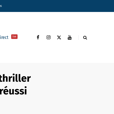
ns
direct
live
hriller
réussi