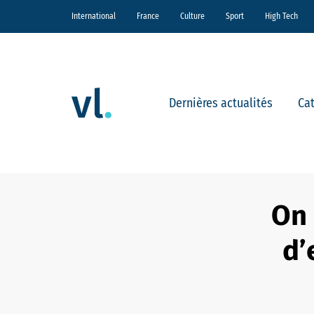
International
France
Culture
Sport
High Tech
Dernières actualités
Ca
On 
d’