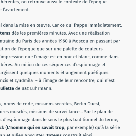
nhérentes, on retrouve aussi le contexte de l’époque
e l’avortement.
ssi dans la mise en œuvre. Car ce qui frappe immédiatement,
otems
dès les premières minutes. Avec une réalisation
 entraîne du Paris des années 1960 à Moscou en passant par
itution de l’époque que sur une palette de couleurs
l’impression que l’image est en noir et blanc, comme dans
verbères. Au milieu de ces séquences d’espionnage et
, surgissent quelques moments étrangement poétiques
ancis et Lyudmila – à l’image de leur rencontre, qui n’est
uliette
de Baz Luhrmann.
nts, noms de code, missions secrètes, Berlin Ouest,
oires musclés, missions de surveillance… Sur le plan de
s d’espionnage dans le sens le plus traditionnel du terme,
ck (
L’homme qui en savait trop,
par exemple) qu’à la série
an et Julien Anscutter,
Totems
construit ainsi