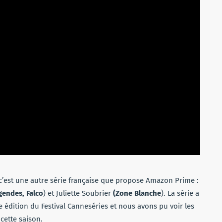
c’est une autre série française que propose Amazon Prime :
gendes, Falco
) et Juliette Soubrier
(Zone Blanche
). La série a
 édition du Festival Canneséries et nous avons pu voir les
 cette saison.