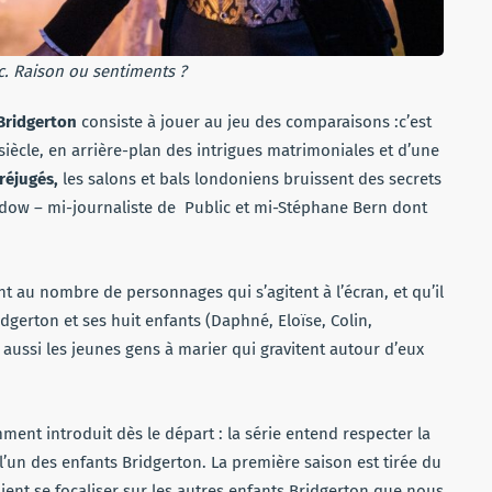
c. Raison ou sentiments ?
Bridgerton
consiste à jouer au jeu des comparaisons :c’est
siècle, en arrière-plan des intrigues matrimoniales et d’une
réjugés,
les salons et bals londoniens bruissent des secrets
ledow – mi-journaliste de Public et mi-Stéphane Bern dont
ent au nombre de personnages qui s’agitent à l’écran, et qu’il
gerton et ses huit enfants (Daphné, Eloïse, Colin,
aussi les jeunes gens à marier qui gravitent autour d’eux
.
ent introduit dès le départ : la série entend respecter la
l’un des enfants Bridgerton. La première saison est tirée du
ient se focaliser sur les autres enfants Bridgerton que nous