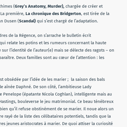
Rhimes (
Grey’s Anatomy, Murder),
chargée de créer et
. La première,
La chronique des Bridgerton
, est tirée de la
Van Dusen (
Scandal)
qui s’est chargé de l’adaptation.
res de la Régence, on s’arrache le bulletin écrit
i relate les potins et les rumeurs concernant la haute
 sur l’identité de l’auteur(e) mais se délecte des ragots – on
paraître. Deux familles sont au cœur de l’attention : les
st obsédée par l’idée de les marier ; la saison des bals
ille aînée Daphné. De son côté, l’ambitieuse Lady
le Penelope (épatante Nicola Coghlan), intelligente mais au
Hastings, bouleverse le jeu matrimonial. Ce beau ténébreux
s bien qu’il refuse obstinément de se marier. Il noue alors un
re rayé de la liste des célibataires potentiels, tandis que la
res jeunes aristocrates à marier. De quoi attiser la curiosité