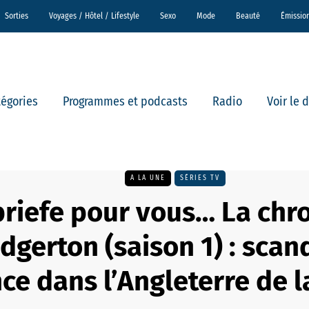
Sorties
Voyages / Hôtel / Lifestyle
Sexo
Mode
Beauté
Émissio
tégories
Programmes et podcasts
Radio
Voir le 
A LA UNE
SÉRIES TV
riefe pour vous… La chr
idgerton (saison 1) : scan
e dans l’Angleterre de 