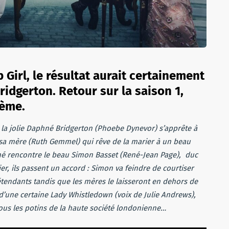
p Girl, le résultat aurait certainement
idgerton. Retour sur la saison 1,
ième.
, la jolie Daphné Bridgerton (Phoebe Dynevor) s’apprête à
 sa mère (Ruth Gemmel) qui rêve de la marier à un beau
né rencontre le beau Simon Basset (René-Jean Page), duc
r, ils passent un accord : Simon va feindre de courtiser
rétendants tandis que les mères le laisseront en dehors de
 d’une certaine Lady Whistledown (voix de Julie Andrews),
ous les potins de la haute société londonienne…