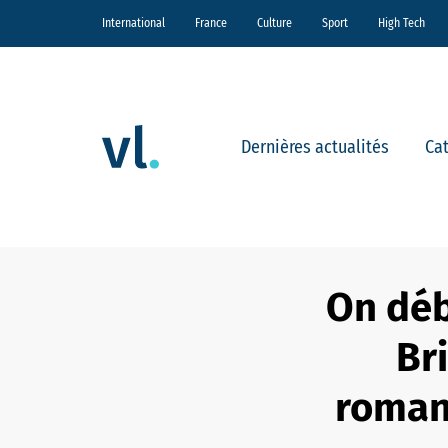
International
France
Culture
Sport
High Tech
Dernières actualités
Ca
On déb
Br
romanc