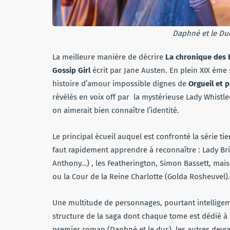
Daphné et le Du
La meilleure manière de décrire
La chronique des 
Gossip Girl
écrit par Jane Austen. En plein XIX ème 
histoire d’amour impossible dignes de
Orgueil et p
révélés en voix off par la mystérieuse Lady Whist
on aimerait bien connaître l’identité.
Le principal écueil auquel est confronté la série ti
faut rapidement apprendre à reconnaître : Lady Brid
Anthony…) , les Featherington, Simon Bassett, mais 
ou la Cour de la Reine Charlotte (Golda Rosheuvel)
Une multitude de personnages, pourtant intelligemm
structure de la saga dont chaque tome est dédié à 
premier roman (Daphné et le duc), les autres devra