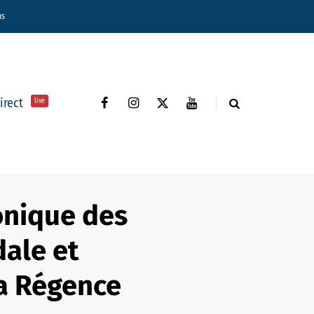
ns
direct
live
onique des
dale et
la Régence