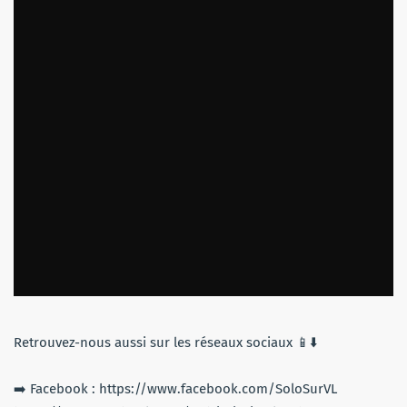
Retrouvez-nous aussi sur les réseaux sociaux 📱⬇️
➡️ Facebook : https://www.facebook.com/SoloSurVL