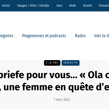
Sorties
Voyages / Hôtel / Lifestyle
Sexo
Mode
Beauté
Émissio
tégories
Programmes et podcasts
Radio
Voir le 
A LA UNE
SÉRIES TV
riefe pour vous… « Ola 
», une femme en quête d
7 mars 2022