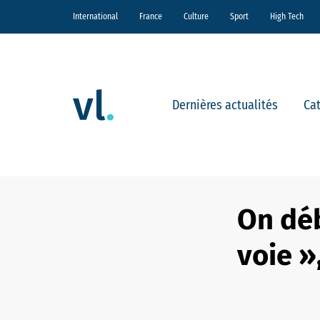
International
France
Culture
Sport
High Tech
Dernières actualités
Ca
On déb
voie 