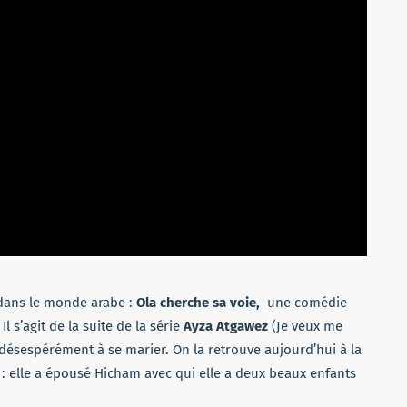
e dans le monde arabe :
Ola cherche sa voie,
une comédie
l s’agit de la suite de la série
Ayza Atgawez
(Je veux me
 désespérément à se marier. On la retrouve aujourd’hui à la
ve : elle a épousé Hicham avec qui elle a deux beaux enfants