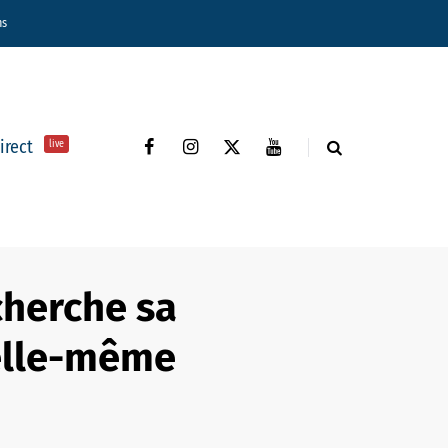
ns
direct
live
cherche sa
’elle-même