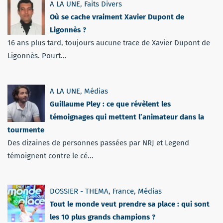
A LA UNE
,
Faits Divers
Où se cache vraiment Xavier Dupont de
Ligonnès ?
16 ans plus tard, toujours aucune trace de Xavier Dupont de
Ligonnès. Pourt...
A LA UNE
,
Médias
Guillaume Pley : ce que révèlent les
témoignages qui mettent l’animateur dans la
tourmente
Des dizaines de personnes passées par NRJ et Legend
témoignent contre le cé...
DOSSIER - THEMA
,
France
,
Médias
Tout le monde veut prendre sa place : qui sont
les 10 plus grands champions ?