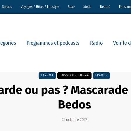
Sorties
Voyages / Hôtel / Lifestyle
Sexo
Mode
Beauté
Émissio
tégories
Programmes et podcasts
Radio
Voir le 
CINÉMA
DOSSIER - THEMA
FRANCE
arde ou pas ? Mascarade 
Bedos
25 octobre 2022