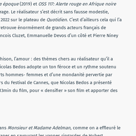
le époque
(2019) et
OSS 117: Alerte rouge en Afrique noire
rage. Le réalisateur s’est décrit sans fausse modestie,
2022 sur le plateau de
Quotidien
. C’est d’ailleurs cela qui l’a
n retrouve énormément de grands acteurs français de
ancois Cluzet, Emmanuelle Devos d’un côté et Pierre Niney
hison, l’amour : des thèmes chers au réalisateur qu’il a
 Nicolas Bedos adopte un ton féroce et un rythme soutenu
orts hommes- femmes et d’une mondanité pervertie par
lors du Festival de Cannes, que Nicolas Bedos a présenté
 13min du film, pour « densifier » son film et apporter des
dans
Monsieur et Madame Adelman
, comme on a effleuré le
icaner en savourant les vannes ringardes de Hubert