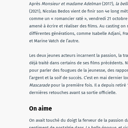
Après
Monsieur et madame Adelman
(2017),
la bel
(2021), Nicolas Bedos vient de finir son 4e long mét
comme un « romancier raté », vendredi 21 octobre 
amené à écrire et réaliser des films. Au casting o
différentes générations, comme Isabelle Adjani, Fr
et Marine Vatch de l’autre.
Les deux jeunes acteurs incarnent la passion, la tra
déjà traité dans certains de ses films précédents.
pour parler des fougues de la jeunesse, des rapp
l’argent et la soif de succès. C’est en mai dernier 
Mascarade
pour la première fois. Il a depuis retiré
dernières retouches avant sa sortie officielle.
On aime
On avait touché du doigt la ferveur de la passion 
sentiment de nostalgie dans
La belle époque
, et r