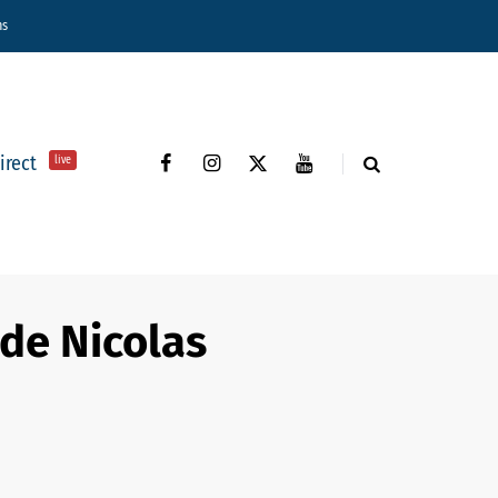
ns
direct
live
de Nicolas