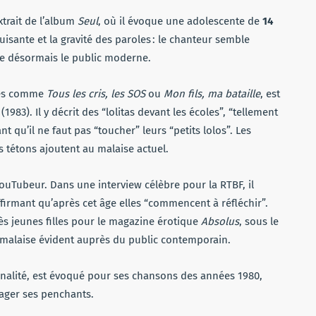
xtrait de l’album
Seul
, où il évoque une adolescente de
14
uisante et la gravité des paroles : le chanteur semble
e désormais le public moderne.
tes comme
Tous les cris, les SOS
ou
Mon fils, ma bataille
, est
(1983). Il y décrit des “lolitas devant les écoles”, “tellement
t qu’il ne faut pas “toucher” leurs “petits lolos”. Les
s tétons ajoutent au malaise actuel.
YouTubeur. Dans une interview célèbre pour la RTBF, il
affirmant qu’après cet âge elles “commencent à réfléchir”.
ès jeunes filles pour le magazine érotique
Absolus
, sous le
malaise évident auprès du public contemporain.
alité, est évoqué pour ses chansons des années 1980,
sager ses penchants.