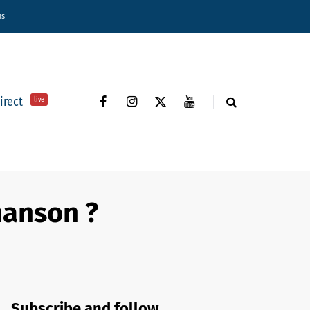
ns
direct
live
hanson ?
Subscribe and follow