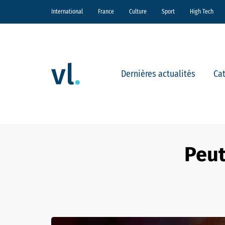
International
France
Culture
Sport
High Tech
Dernières actualités
Ca
Peut