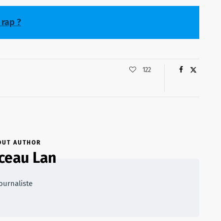
 rap ?
122
OUT AUTHOR
ceau Lan
ournaliste