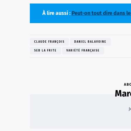
À lire aussi :
Peut-on tout dire dans le
CLAUDE FRANÇOIS
DANIEL BALAVOINE
SEB LA FRITE
VARIÉTÉ FRANÇAISE
AB
Mar
J