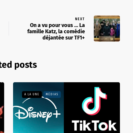
NEXT
On a vu pour vous … La
famille Katz, la comédie
déjantée sur TF1+
ted posts
A LA UNE
MÉDIAS