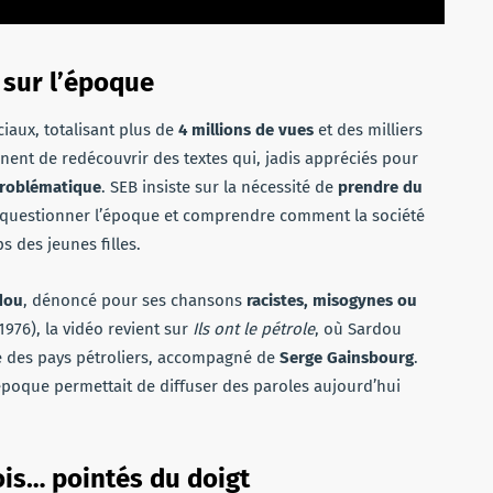
 sur l’époque
iaux, totalisant plus de
4 millions de vues
et des milliers
nt de redécouvrir des textes qui, jadis appréciés pour
problématique
. SEB insiste sur la nécessité de
prendre du
r questionner l’époque et comprendre comment la société
 des jeunes filles.
dou
, dénoncé pour ses chansons
racistes, misogynes ou
1976), la vidéo revient sur
Ils ont le pétrole
, où Sardou
lle des pays pétroliers, accompagné de
Serge Gainsbourg
.
époque permettait de diffuser des paroles aujourd’hui
ois… pointés du doigt