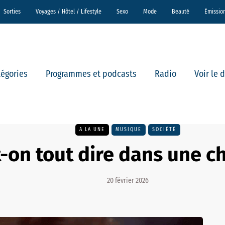
Sorties
Voyages / Hôtel / Lifestyle
Sexo
Mode
Beauté
Émissio
tégories
Programmes et podcasts
Radio
Voir le 
A LA UNE
MUSIQUE
SOCIÉTÉ
-on tout dire dans une c
20 février 2026