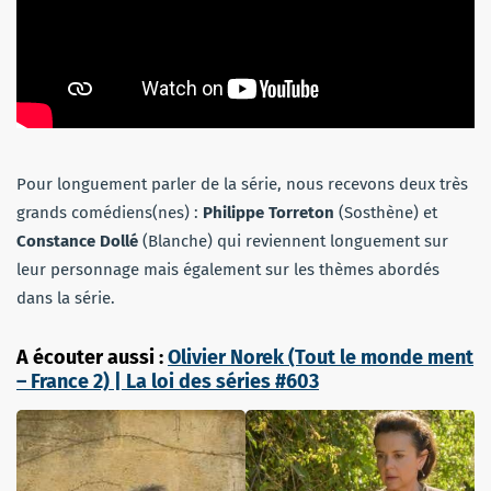
Pour longuement parler de la série, nous recevons deux très
grands comédiens(nes) :
Philippe Torreton
(Sosthène) et
Constance Dollé
(Blanche) qui reviennent longuement sur
leur personnage mais également sur les thèmes abordés
dans la série.
A écouter aussi :
Olivier Norek (Tout le monde ment
– France 2) | La loi des séries #603