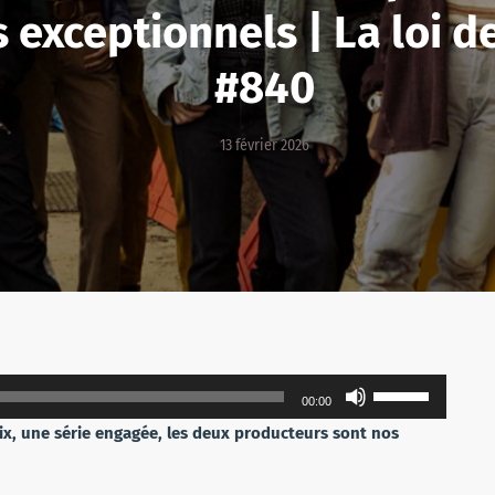
s exceptionnels | La loi d
#840
13 février 2026
Utilisez
00:00
les
nix, une série engagée, les deux producteurs sont nos
flèches
haut/bas