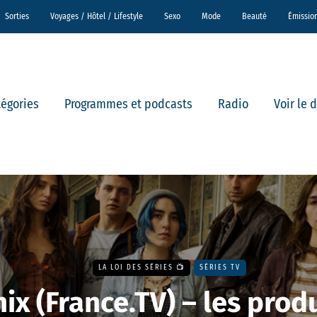
Sorties
Voyages / Hôtel / Lifestyle
Sexo
Mode
Beauté
Émissio
tégories
Programmes et podcasts
Radio
Voir le 
LA LOI DES SÉRIES 📺
SÉRIES TV
ix (France.TV) – les prod