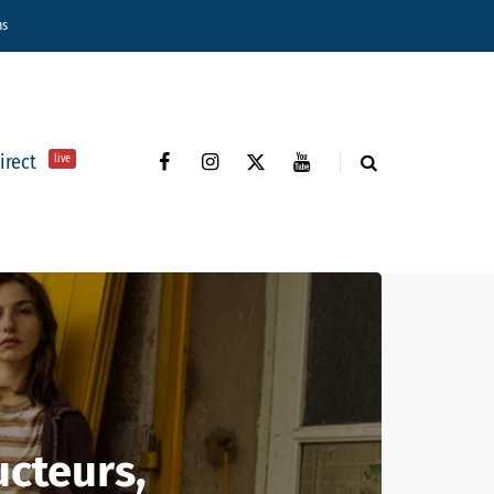
ns
direct
live
ucteurs,