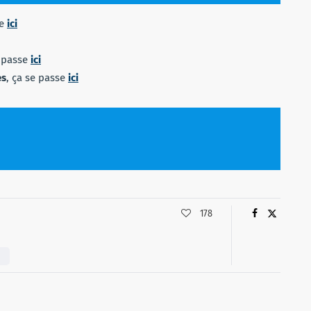
se
ici
e passe
ici
es
, ça se passe
ici
178