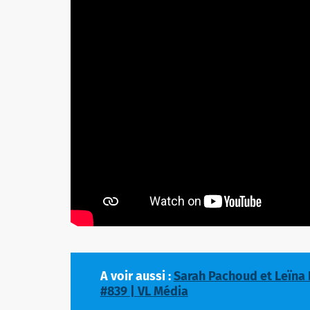
A voir aussi :
Sarah Pachoud et Leïna D
#839 | VL Média