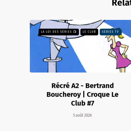
Rela
LA LOI DES SÉRIES 📺
LE CLUB
SÉRIES TV
Récré A2 - Bertrand
Boucheroy | Croque Le
Club #7
5 août 2026