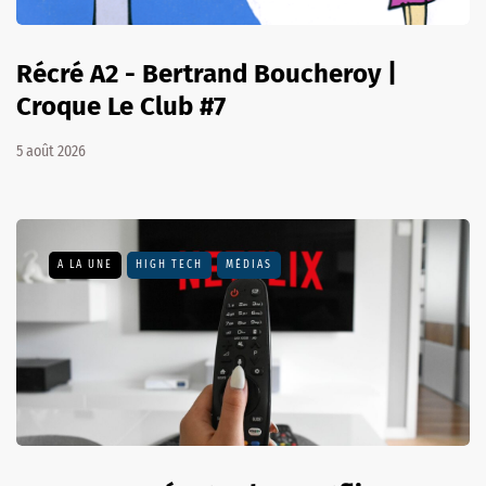
Récré A2 - Bertrand Boucheroy |
Croque Le Club #7
5 août 2026
A LA UNE
HIGH TECH
MÉDIAS