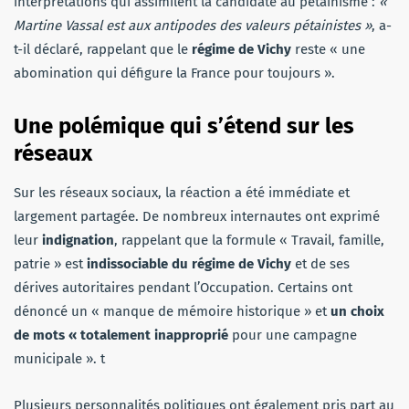
interprétations qui assimilent la candidate au pétainisme :
«
Martine Vassal est aux antipodes des valeurs pétainistes »
, a-
t-il déclaré, rappelant que le
régime de Vichy
reste « une
abomination qui défigure la France pour toujours ».
Une polémique qui s’étend sur les
réseaux
Sur les réseaux sociaux, la réaction a été immédiate et
largement partagée. De nombreux internautes ont exprimé
leur
indignation
, rappelant que la formule « Travail, famille,
patrie » est
indissociable du régime de Vichy
et de ses
dérives autoritaires pendant l’Occupation. Certains ont
dénoncé un « manque de mémoire historique » et
un choix
de mots « totalement inapproprié
pour une campagne
municipale ». t
Plusieurs personnalités politiques ont également pris part au