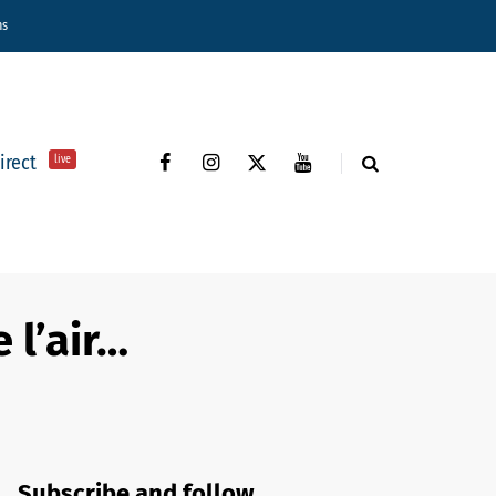
ns
direct
live
 l’air…
Subscribe and follow