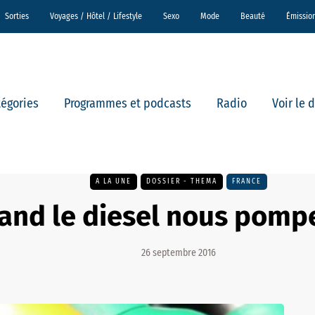
Sorties
Voyages / Hôtel / Lifestyle
Sexo
Mode
Beauté
Émissio
tégories
Programmes et podcasts
Radio
Voir le 
A LA UNE
DOSSIER - THEMA
FRANCE
and le diesel nous pompe
26 septembre 2016