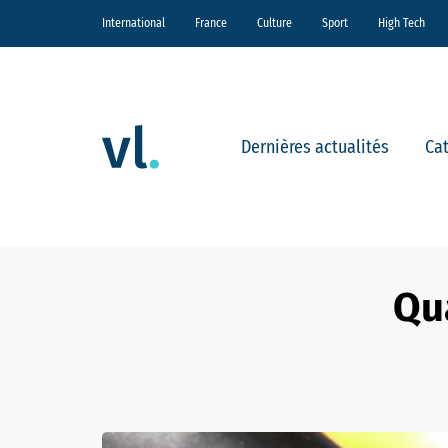
International
France
Culture
Sport
High Tech
Dernières actualités
Ca
Qu