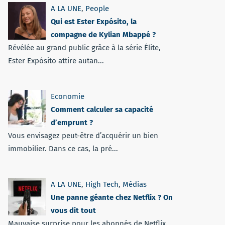
A LA UNE
,
People
Qui est Ester Expósito, la
compagne de Kylian Mbappé ?
Révélée au grand public grâce à la série Élite,
Ester Expósito attire autan...
Economie
Comment calculer sa capacité
d’emprunt ?
Vous envisagez peut-être d’acquérir un bien
immobilier. Dans ce cas, la pré...
A LA UNE
,
High Tech
,
Médias
Une panne géante chez Netflix ? On
vous dit tout
Mauvaise surprise pour les abonnés de Netflix.