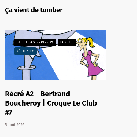
Ça vient de tomber
LA LOI DES SÉRIES 📺
LE CLUB
SÉRIES TV
Récré A2 - Bertrand
Boucheroy | Croque Le Club
#7
5 août 2026